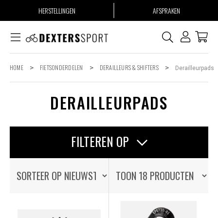
HERSTELLINGEN
AFSPRAKEN
HOME
>
FIETSONDERDELEN
>
DERAILLEURS & SHIFTERS
>
Derailleurpads
DERAILLEURPADS
FILTEREN OP
OP VOORRAAD
OP VOORRAAD
ALLE PRODUCTEN