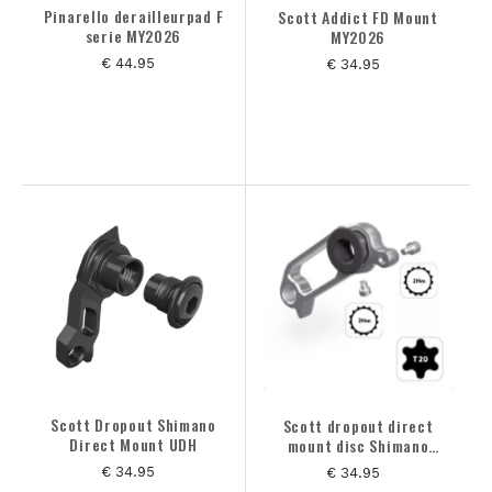
Pinarello derailleurpad F
Scott Addict FD Mount
serie MY2026
MY2026
€ 44.95
€ 34.95
Scott Dropout Shimano
Scott dropout direct
Direct Mount UDH
mount disc Shimano
Addict RC MY 2025
€ 34.95
€ 34.95