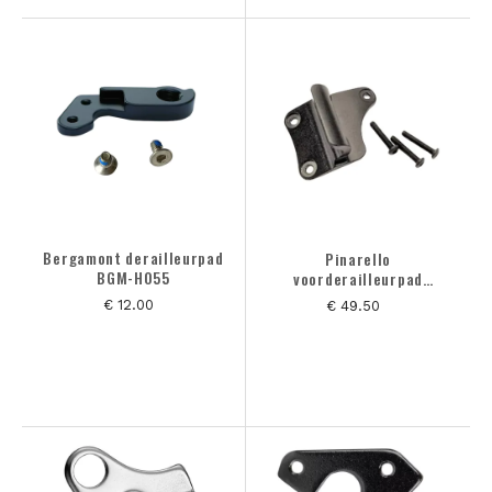
Bergamont derailleurpad
Pinarello
BGM-H055
voorderailleurpad
fcm8899 kit am
€ 12.00
€ 49.50