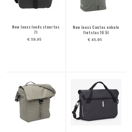
New looxs leeds stuurtas
New looxs Cantos enkele
7l
fietstas 16.5l
€ 59.95
€ 45.95