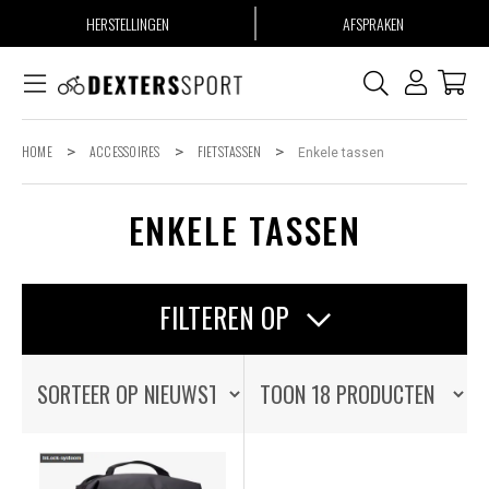
HERSTELLINGEN
AFSPRAKEN
HOME
>
ACCESSOIRES
>
FIETSTASSEN
>
Enkele tassen
ENKELE TASSEN
FILTEREN OP
STROMER
OP VOORRAAD
OP VOORRAAD