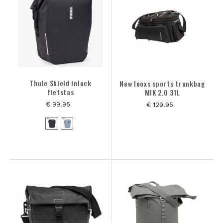
ALLE PRODUCTEN
MERK
MAAT
Thule Shield inlock
New looxs sports trunkbag
fietstas
MIK 2.0 31L
KLEUREN
€ 99.95
€ 129.95