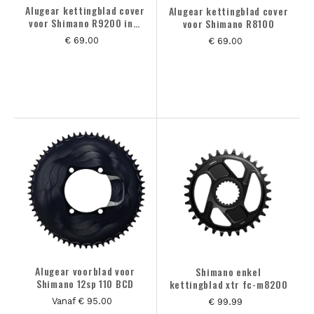
Alugear kettingblad cover
Alugear kettingblad cover
voor Shimano R9200 incl
voor Shimano R8100
powermeter
€ 69.00
€ 69.00
Alugear voorblad voor
Shimano enkel
Shimano 12sp 110 BCD
kettingblad xtr fc-m8200
Vanaf € 95.00
€ 99.99