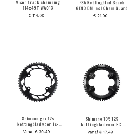
Vison track chainring
FSA Kettingblad Bosch
114x49T WA013
GEN3 DM incl Chain Guard
€ 114.00
€ 21.00
Shimano grx 12s
Shimano 105 12S
kettingblad voor fc-
kettingblad voor FC-
rx820 2x12sp
R7100
Vanaf € 30.49
Vanaf € 17.49