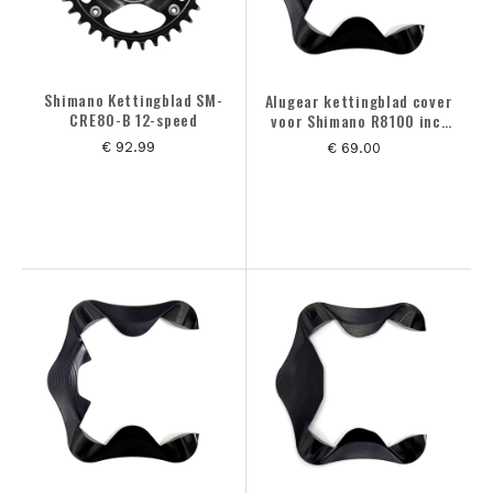
Shimano Kettingblad SM-
Alugear kettingblad cover
CRE80-B 12-speed
voor Shimano R8100 incl
powermeter
€ 92.99
€ 69.00