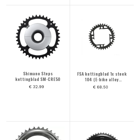
Shimano Steps
FSA kettingblad 1x steek
kettingblad SM-CRE50
104 (E-bike alloy
megatooth - WB454)
€ 32.99
€ 68.50