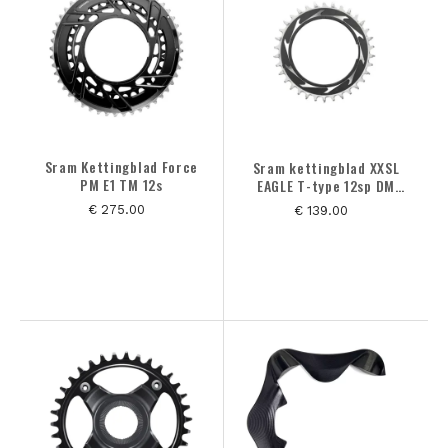
OP VOORRAAD
OP VOORRAAD
ALLE PRODUCTEN
MERK
Sram Kettingblad Force
Sram kettingblad XXSL
PM E1 TM 12s
EAGLE T-type 12sp DM
MAAT
Threaded 3mm offset
€ 275.00
€ 139.00
KLEUREN