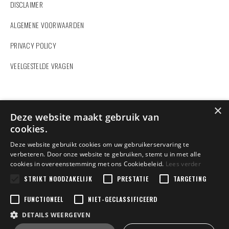
DISCLAIMER
ALGEMENE VOORWAARDEN
PRIVACY POLICY
VEELGESTELDE VRAGEN
ZOEKEN
×
Deze website maakt gebruik van
cookies.
Deze website gebruikt cookies om uw gebruikerservaring te
verbeteren. Door onze website te gebruiken, stemt u in met alle
cookies in overeenstemming met ons Cookiebeleid.
Lees verder
Vindt u hier niet wat u zoekt?
Contacteer ons
en wij helpen u verder.
STRIKT NOODZAKELIJK
PRESTATIE
TARGETING
FUNCTIONEEL
NIET-GECLASSIFICEERD
DETAILS WEERGEVEN
Copyright 2022 Dexters Sport | BE0458848602 | Design by