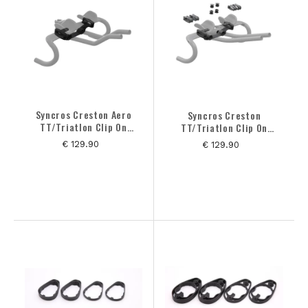
MERK
Syncros Creston Aero
Syncros Creston
TT/Triatlon Clip On
TT/Triatlon Clip On
Bracket
Bracket
€ 129.90
€ 129.90