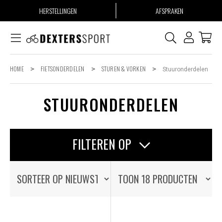
HERSTELLINGEN
AFSPRAKEN
HOME
>
FIETSONDERDELEN
>
STUREN & VORKEN
>
Stuuronderdelen
STUURONDERDELEN
FILTEREN OP
OP VOORRAAD
OP VOORRAAD
ALLE PRODUCTEN