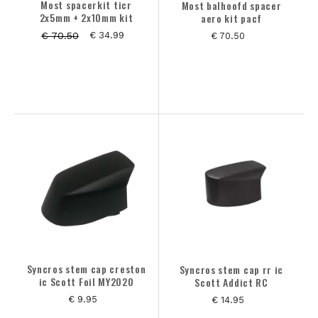
Most spacerkit ticr
Most balhoofd spacer
2x5mm + 2x10mm kit
aero kit pacf
€ 70.50
€ 34.99
€ 70.50
Syncros stem cap creston
Syncros stem cap rr ic
ic Scott Foil MY2020
Scott Addict RC
€ 9.95
€ 14.95