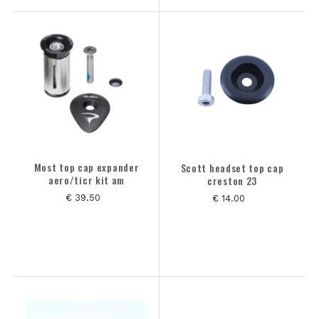
Most top cap expander
Scott headset top cap
aero/ticr kit am
creston 23
€ 39.50
€ 14.00