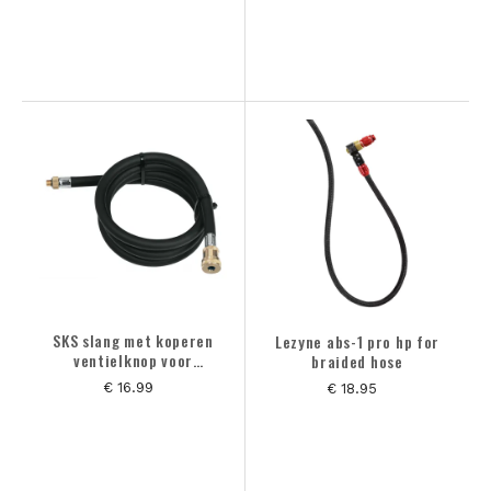
SKS slang met koperen
Lezyne abs-1 pro hp for
ventielknop voor
braided hose
rennkompressor
€ 16.99
€ 18.95
fietspomp