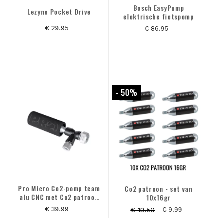
Bosch EasyPump
Lezyne Pocket Drive
elektrische fietspomp
€ 29.95
€ 86.95
- 50
%
Pro Micro Co2-pomp team
Co2 patroon - set van
alu CNC met Co2 patroon
10x16gr
25gr
€ 39.99
€ 19.50
€ 9.99