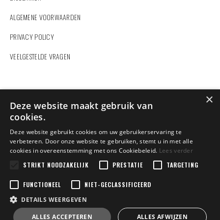
ALGEMENE VOORWAARDEN
PRIVACY POLICY
VEELGESTELDE VRAGEN
ZOEKEN
×
Deze website maakt gebruik van
cookies.
Deze website gebruikt cookies om uw gebruikerservaring te
verbeteren. Door onze website te gebruiken, stemt u in met alle
cookies in overeenstemming met ons Cookiebeleid.
Lees verder
Vindt u hier niet wat u zoekt?
Contacteer ons
STRIKT NOODZAKELIJK
en wij helpen u verder.
PRESTATIE
TARGETING
FUNCTIONEEL
NIET-GECLASSIFICEERD
DETAILS WEERGEVEN
Copyright 2022 Dexters Sport | BE0458848602 | Design by
ALLES ACCEPTEREN
ALLES AFWIJZEN
Tilroy
Jakobus.Corneel | Powered by