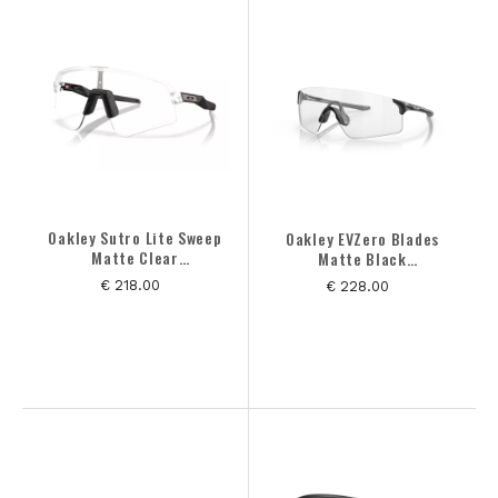
ALLE PRODUCTEN
MERK
KLEUREN
Oakley Sutro Lite Sweep
Oakley EVZero Blades
Matte Clear
Matte Black
Photochromic
Photochromic
€ 218.00
€ 228.00