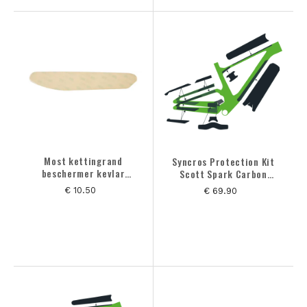
Most kettingrand
Syncros Protection Kit
beschermer kevlar
Scott Spark Carbon
crystal
Frameset
€ 10.50
€ 69.90