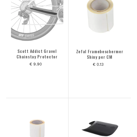
MERK
MAAT
KLEUREN
Scott Addict Gravel
Zefal Framebeschermer
Chainstay Protector
Shiny per CM
€ 9.90
€ 0.13