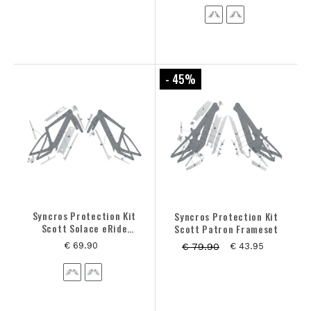
- 45
%
Syncros Protection Kit
Syncros Protection Kit
Scott Solace eRide
Scott Patron Frameset
Frameset
€ 69.90
€ 79.90
€ 43.95