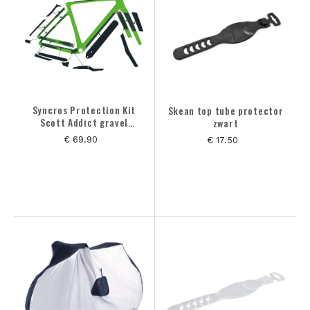
Syncros Protection Kit
Skean top tube protector
Scott Addict gravel
zwart
Carbon Frameset
€ 69.90
€ 17.50