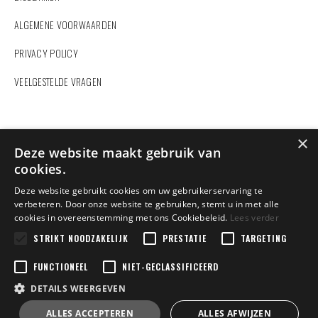
ALGEMENE VOORWAARDEN
PRIVACY POLICY
VEELGESTELDE VRAGEN
ZOEKEN
×
Deze website maakt gebruik van
cookies.
Deze website gebruikt cookies om uw gebruikerservaring te
verbeteren. Door onze website te gebruiken, stemt u in met alle
cookies in overeenstemming met ons Cookiebeleid.
Lees verder
Vindt u hier niet wat u zoekt?
Contacteer ons
STRIKT NOODZAKELIJK
en wij helpen u verder.
PRESTATIE
TARGETING
FUNCTIONEEL
NIET-GECLASSIFICEERD
DETAILS WEERGEVEN
Copyright 2022 Dexters Sport | BE0458848602 | Design by
ALLES ACCEPTEREN
ALLES AFWIJZEN
Tilroy
Jakobus.Corneel | Powered by