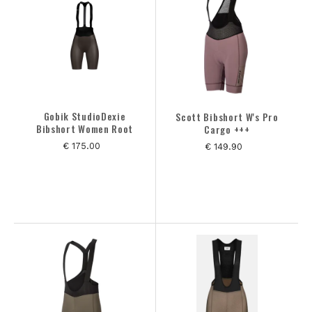
GESLACHT
MERK
CATEGORIE
Gobik StudioDexie
Scott Bibshort W's Pro
Bibshort Women Root
Cargo +++
MAAT
€ 175.00
€ 149.90
KLEUREN