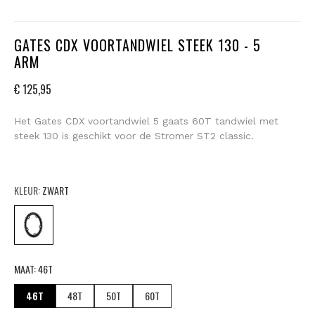
GATES CDX VOORTANDWIEL STEEK 130 - 5
ARM
€ 125,95
Het Gates CDX voortandwiel 5 gaats 60T tandwiel met
steek 130 is geschikt voor de Stromer ST2 classic.
KLEUR:
ZWART
MAAT:
46T
46T
48T
50T
60T