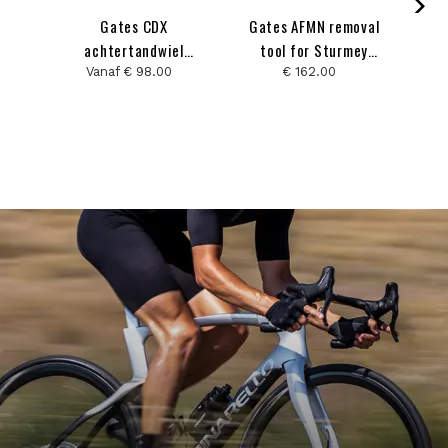
Gates CDX
Gates AFMN removal
achtertandwiel
tool for Sturmey
Sturmey Archer
Archer
Vanaf € 98.00
€ 162.00