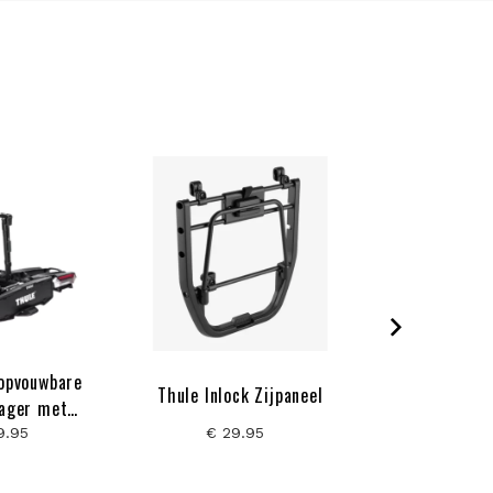
 opvouwbare
Thule Chas
Thule Inlock Zijpaneel
rager met
Fiets
sensoren
9.95
€ 29.95
€ 129