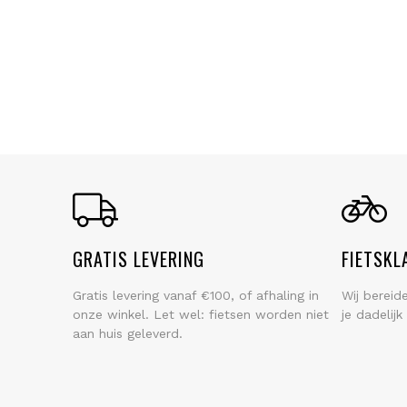
GRATIS LEVERING
FIETSKL
Gratis levering vanaf €100, of afhaling in
Wij bereid
onze winkel. Let wel: fietsen worden niet
je dadelij
aan huis geleverd.