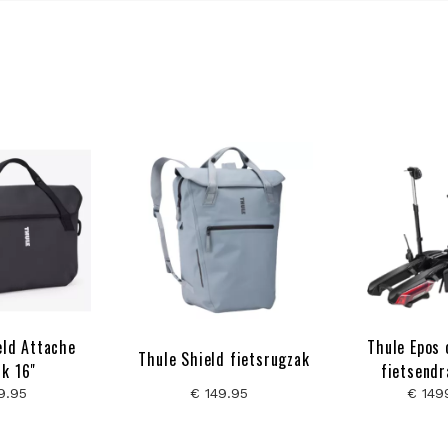
eld Attache
Thule Epos
Thule Shield fietsrugzak
ck 16"
fietsend
parkeer
9.95
€ 149.95
€ 149