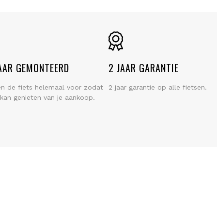
AAR GEMONTEERD
2 JAAR GARANTIE
en de fiets helemaal voor zodat
2 jaar garantie op alle fietsen.
k kan genieten van je aankoop.