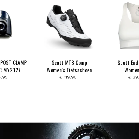
TPOST CLAMP
Scott MTB Comp
Scott End
C MY2027
Women's Fietsschoen
Women
4.95
€ 119.90
€ 39