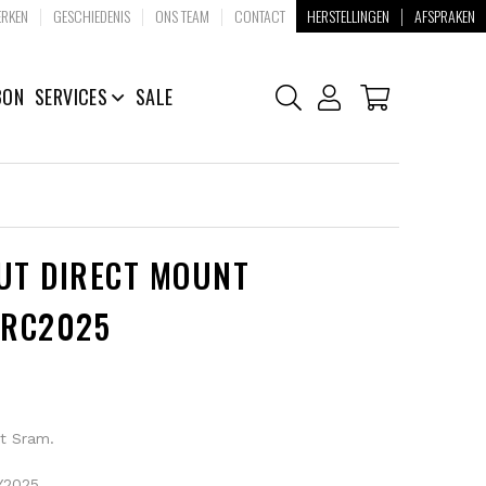
|
|
|
|
RKEN
GESCHIEDENIS
ONS TEAM
CONTACT
HERSTELLINGEN
AFSPRAKEN
BON
SERVICES
SALE
UT DIRECT MOUNT
 RC2025
t Sram.
Y2025