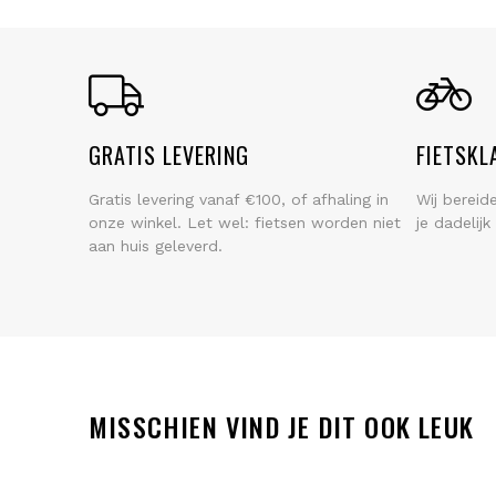
GRATIS LEVERING
FIETSKL
Gratis levering vanaf €100, of afhaling in
Wij bereid
onze winkel. Let wel: fietsen worden niet
je dadelij
aan huis geleverd.
MISSCHIEN VIND JE DIT OOK LEUK