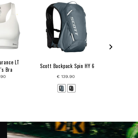
urance LT
Scott Bibsho
Scott Backpack Spin HY 6
's Bra
Cargo
.90
€ 139.90
€ 149