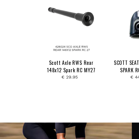
Scott Axle RWS Rear
SCOTT SEA
148x12 Spark RC MY27
SPARK R
€ 29.95
€ 4