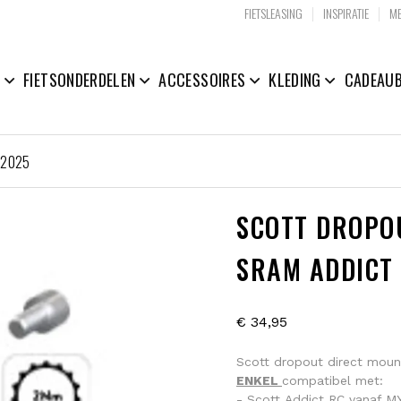
|
|
FIETSLEASING
INSPIRATIE
ME
N
FIETSONDERDELEN
ACCESSOIRES
KLEDING
CADEAU
C2025
SCOTT DROPO
SRAM ADDICT
€ 34,95
Scott dropout direct moun
ENKEL
compatibel met:
- Scott Addict RC vanaf M