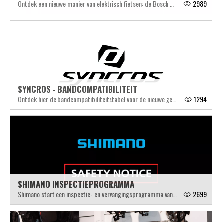
Ontdek een nieuwe manier van elektrisch fietsen: de Bosch SX motor
2989
SYNCROS - BANDCOMPATIBILITEIT
Ontdek hier de bandcompatibiliteitstabel voor de nieuwe generatie Syncros Carbon wielsets
1294
SHIMANO INSPECTIEPROGRAMMA
Shimano start een inspectie- en vervangingsprogramma van bepaalde 11-speed HOLLOWTECH II race-cranksets
2699