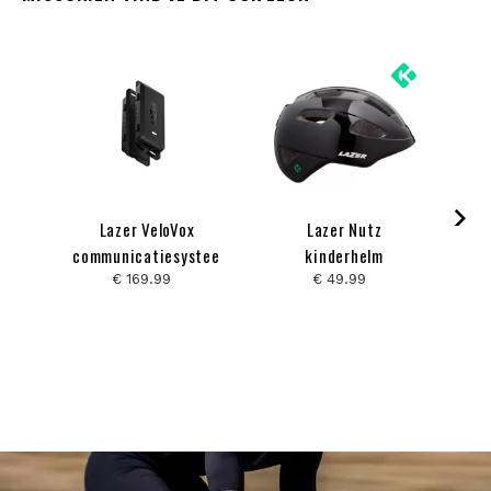
- 3
Lazer VeloVox
Lazer Nutz
La
communicatiesysteem
kinderhelm
€ 169.99
€ 49.99