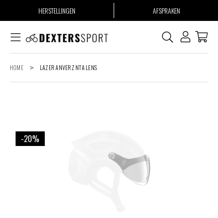
HERSTELLINGEN
AFSPRAKEN
HOME
>
LAZER ANVERZ NTA LENS
-20%