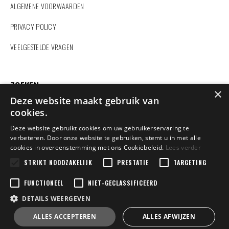
ALGEMENE VOORWAARDEN
PRIVACY POLICY
VEELGESTELDE VRAGEN
ZOEKEN
×
Deze website maakt gebruik van
cookies.
Deze website gebruikt cookies om uw gebruikerservaring te
verbeteren. Door onze website te gebruiken, stemt u in met alle
cookies in overeenstemming met ons Cookiebeleid.
Lees verder
Vindt u hier niet wat u zoekt?
Contacteer ons
en wij helpen u verder.
STRIKT NOODZAKELIJK
PRESTATIE
TARGETING
FUNCTIONEEL
NIET-GECLASSIFICEERD
DETAILS WEERGEVEN
Copyright 2022 Dexters Sport | BE0458848602 | Design by
Tilroy
Jakobus.Corneel | Powered by
ALLES ACCEPTEREN
ALLES AFWIJZEN