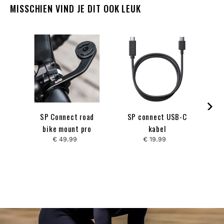
MISSCHIEN VIND JE DIT OOK LEUK
SP Connect road
SP connect USB-C
bike mount pro
kabel
h
€ 49.99
€ 19.99