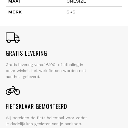
MAAT
ONESIZE
MERK
SKS
GRATIS LEVERING
Gratis levering vanaf €100, of afhaling in
onze winkel. Let wel: fietsen worden niet
aan huis geleverd.
FIETSKLAAR GEMONTEERD
Wij bereiden de fiets helemaal voor zodat
je dadelijk kan genieten van je aankoop.