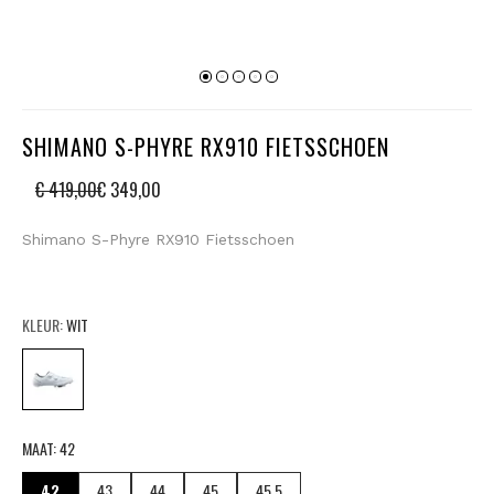
SHIMANO S-PHYRE RX910 FIETSSCHOEN
€ 419,00
€ 349,00
Shimano S-Phyre RX910 Fietsschoen
KLEUR:
WIT
MAAT:
42
42
43
44
45
45,5