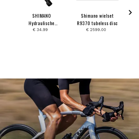
SHIMANO
Shimano wielset
Hydraulische
R9370 tubeless disc
d
Schijfrem BR-
€ 34.99
€ 2599.00
MT500 2 Zuiger