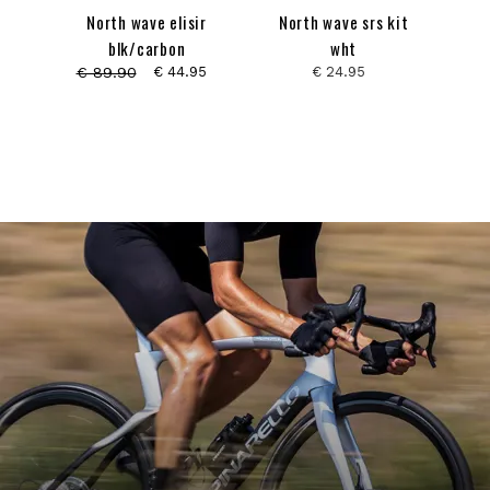
North wave elisir
North wave srs kit
blk/carbon
wht
€ 89.90
€ 44.95
€ 24.95