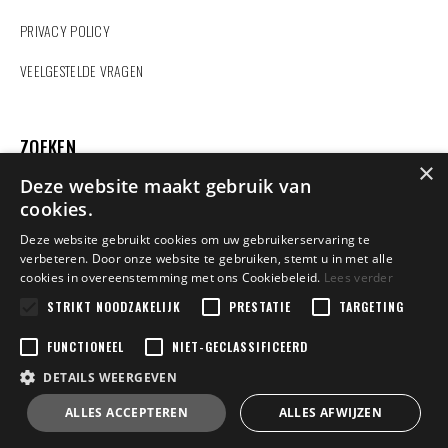
PRIVACY POLICY
VEELGESTELDE VRAGEN
ZOEKEN
×
Deze website maakt gebruik van
cookies.
Deze website gebruikt cookies om uw gebruikerservaring te
verbeteren. Door onze website te gebruiken, stemt u in met alle
Vindt u hier niet wat u zoekt?
cookies in overeenstemming met ons Cookiebeleid.
Lees verder
Contacteer ons
en wij helpen u verder.
STRIKT NOODZAKELIJK
PRESTATIE
TARGETING
FUNCTIONEEL
NIET-GECLASSIFICEERD
DETAILS WEERGEVEN
Copyright 2022 Dexters Sport | BE0458848602 | Design by
Tilroy
Jakobus.Corneel | Powered by
ALLES ACCEPTEREN
ALLES AFWIJZEN