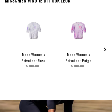
MISSCHIEN VIND JE DIT OOK LEUK
Maap Women's
Maap Women's
Maa
Privateer Rosa
Privateer Paige
Ha
Kloser Pro Air Jersey
Onweller Pro Air
€ 180.00
€ 180.00
3.0
Jersey 3.0