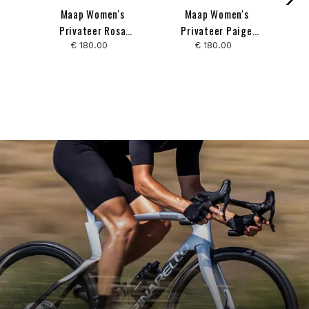
Maap Women's
Maap Women's
Maa
Privateer Rosa
Privateer Paige
Ha
Kloser Pro Air Jersey
Onweller Pro Air
€ 180.00
€ 180.00
3.0
Jersey 3.0