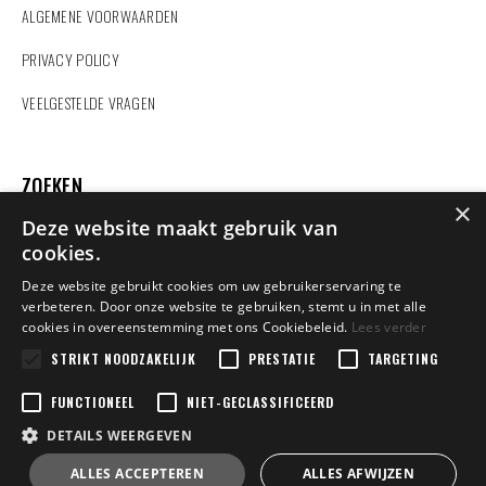
ALGEMENE VOORWAARDEN
PRIVACY POLICY
VEELGESTELDE VRAGEN
ZOEKEN
×
Deze website maakt gebruik van
cookies.
Deze website gebruikt cookies om uw gebruikerservaring te
verbeteren. Door onze website te gebruiken, stemt u in met alle
Vindt u hier niet wat u zoekt?
cookies in overeenstemming met ons Cookiebeleid.
Lees verder
Contacteer ons
en wij helpen u verder.
STRIKT NOODZAKELIJK
PRESTATIE
TARGETING
FUNCTIONEEL
NIET-GECLASSIFICEERD
DETAILS WEERGEVEN
Copyright 2022 Dexters Sport | BE0458848602 | Design by
Tilroy
Jakobus.Corneel | Powered by
ALLES ACCEPTEREN
ALLES AFWIJZEN