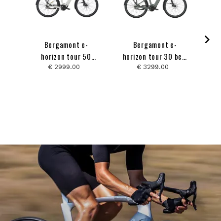
Bergamont e-
Bergamont e-
horizon tour 50
horizon tour 30 belt
ho
wave 2026
wave 2026
€ 2999.00
€ 3299.00