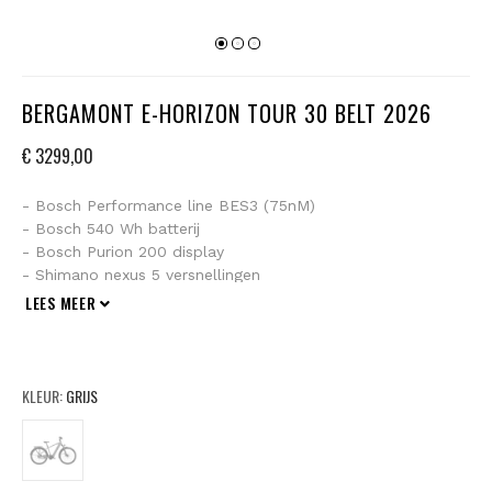
BERGAMONT E-HORIZON TOUR 30 BELT 2026
€ 3299,00
- Bosch Performance line BES3 (75nM)
- Bosch 540 Wh batterij
- Bosch Purion 200 display
- Shimano nexus 5 versnellingen
- Shimano hydraulische schijfremmen
LEES MEER
- Schwalbe road cruiser plus banden
- Syncros capilano city zadel
- Voorlicht Lezyne Mini E300 100 Lux, Led / Achterlicht Led
met remlichtfunctie
KLEUR:
GRIJS