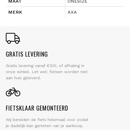
MAAT
ONESIZE
MERK
AXA
GRATIS LEVERING
Gratis levering vanaf €100, of afhaling in
onze winkel. Let wel: fietsen worden niet
aan huis geleverd.
FIETSKLAAR GEMONTEERD
Wij bereiden de fiets helemaal voor zodat
je dadelijk kan genieten van je aankoop.