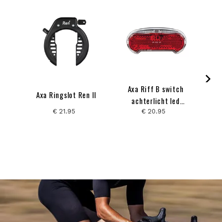
Axa Riff B switch
Axa Ringslot Ren II
achterlicht led
ri
batterij
Po
€ 21.95
€ 20.95